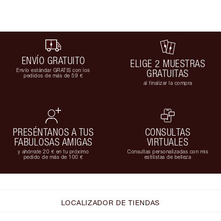
ENVÍO GRATUITO
ELIGE 2 MUESTRAS
Envío estándar GRATIS con los
GRATUITAS
pedidos de más de 59 €
al finalizar la compra
PRESÉNTANOS A TUS
CONSULTAS
FABULOSAS AMIGAS
VIRTUALES
y ahórrate 20 € en tu próximo
Consultas personalizadas con mis
pedido de más de 100 €
estilistas de belleza
LOCALIZADOR DE TIENDAS