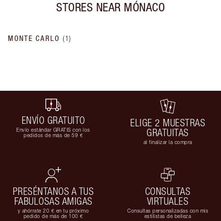
STORES NEAR
MÓNACO
MONTE CARLO
(
1
)
ENVÍO GRATUITO
ELIGE 2 MUESTRAS
Envío estándar GRATIS con los
GRATUITAS
pedidos de más de 59 €
al finalizar la compra
PRESÉNTANOS A TUS
CONSULTAS
FABULOSAS AMIGAS
VIRTUALES
y ahórrate 20 € en tu próximo
Consultas personalizadas con mis
pedido de más de 100 €
estilistas de belleza