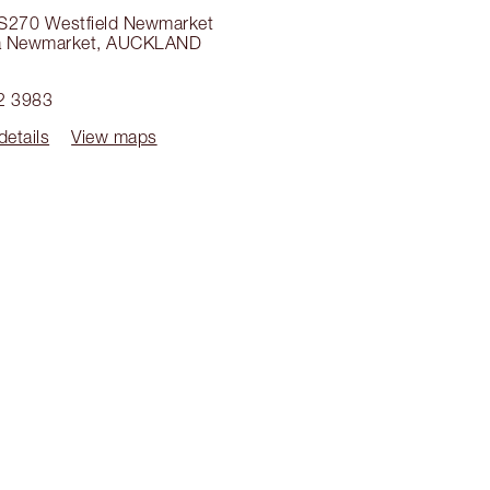
S270 Westfield Newmarket
 Newmarket
,
AUCKLAND
2 3983
details
View maps