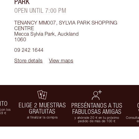
PARK
OPEN UNTIL 7:00 PM
TENANCY MM007, SYLVIA PARK SHOPPING
CENTRE
Mecca Sylvia Park
,
Auckland
1060
09 242 1644
Store details
View maps
ITO
ELIGE 2 MUESTRAS
PRESÉNTANOS A TUS
con los
GRATUITAS
FABULOSAS AMIGAS
59 €
al finalizar la compra
y ahórrate 20 € en tu próximo
Consulta
pedido de más de 100 €
e