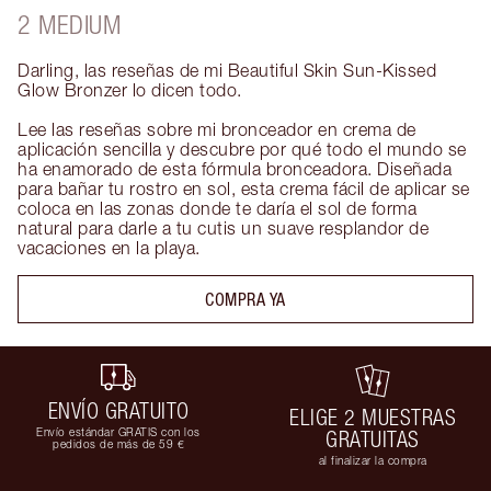
2 MEDIUM
Darling, las reseñas de mi Beautiful Skin Sun-Kissed 
Glow Bronzer lo dicen todo. 

Lee las reseñas sobre mi bronceador en crema de 
aplicación sencilla y descubre por qué todo el mundo se 
ha enamorado de esta fórmula bronceadora. Diseñada 
para bañar tu rostro en sol, esta crema fácil de aplicar se 
coloca en las zonas donde te daría el sol de forma 
natural para darle a tu cutis un suave resplandor de 
vacaciones en la playa.
COMPRA YA
ENVÍO GRATUITO
ELIGE 2 MUESTRAS
Envío estándar GRATIS con los
GRATUITAS
pedidos de más de 59 €
al finalizar la compra