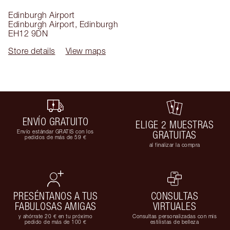
Edinburgh Airport
Edinburgh Airport
,
Edinburgh
EH12 9DN
Store details
View maps
ENVÍO GRATUITO
ELIGE 2 MUESTRAS
Envío estándar GRATIS con los
GRATUITAS
pedidos de más de 59 €
al finalizar la compra
PRESÉNTANOS A TUS
CONSULTAS
FABULOSAS AMIGAS
VIRTUALES
y ahórrate 20 € en tu próximo
Consultas personalizadas con mis
pedido de más de 100 €
estilistas de belleza