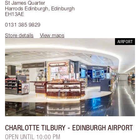
St James Quarter
Harrods Edinburgh
,
Edinburgh
EH13AE
0131 385 9829
Store details
View maps
AIRPORT
CHARLOTTE TILBURY
- EDINBURGH AIRPORT
OPEN UNTIL 10:00 PM