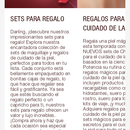
SETS PARA REGALO
REGALOS PARA E
CUIDADO DE LA P
Darling, ¡descubre nuestros 
impresionantes sets para 
Regala una piel mágica
regalo! Explora nuestra 
esta temporada con lo
encantadora colección de 
NUEVOS sets de Charl
sets de maquillaje y regalos 
para el cuidado de la pi
de cuidado de la piel, 
basados en la ciencia. 
perfectos para todos en tu 
Potencia su rutina con
lista. Cada conjunto está 
regalos mágicos para e
bellamente empaquetado en 
cuidado de la piel que 
bonitas cajas de regalo, lo 
incluyen productos 
que hace que regalar sea 
recargables como cre
fácil y gratificante. Ya sea 
hidratantes, suero para
que estés buscando el 
rostro, suero para los 
regalo perfecto o un 
kits de viaje, ¡y mucho
capricho para ti, nuestros 
Adquiere regalos para e
sets para regalo ofrecen un 
cuidado de la piel para 
valor y lujo increíbles. 
sets mágicos para ella 
¡Compra ahora y haz que 
secretos para el cuida
cada ocasión sea especial 
la piel para todo el mu