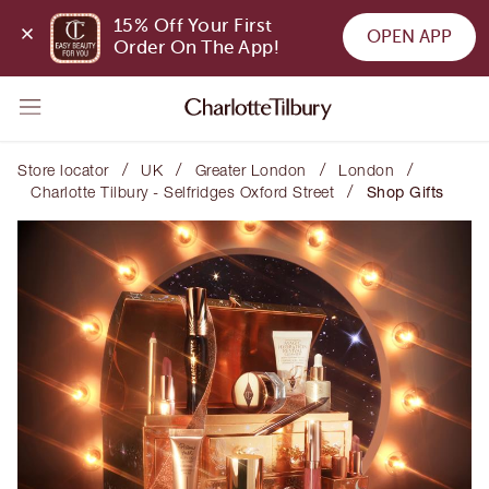
15% Off Your First 
OPEN APP
Order On The App!
/
/
/
/
Store locator
UK
Greater London
London
/
Charlotte Tilbury - Selfridges Oxford Street
Shop Gifts