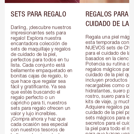
SETS PARA REGALO
REGALOS PARA E
CUIDADO DE LA P
Darling, ¡descubre nuestros 
impresionantes sets para 
Regala una piel mágica
regalo! Explora nuestra 
esta temporada con lo
encantadora colección de 
NUEVOS sets de Charl
sets de maquillaje y regalos 
para el cuidado de la pi
de cuidado de la piel, 
basados en la ciencia. 
perfectos para todos en tu 
Potencia su rutina con
lista. Cada conjunto está 
regalos mágicos para e
bellamente empaquetado en 
cuidado de la piel que 
bonitas cajas de regalo, lo 
incluyen productos 
que hace que regalar sea 
recargables como cre
fácil y gratificante. Ya sea 
hidratantes, suero para
que estés buscando el 
rostro, suero para los 
regalo perfecto o un 
kits de viaje, ¡y mucho
capricho para ti, nuestros 
Adquiere regalos para e
sets para regalo ofrecen un 
cuidado de la piel para 
valor y lujo increíbles. 
sets mágicos para ella 
¡Compra ahora y haz que 
secretos para el cuida
cada ocasión sea especial 
la piel para todo el mu
con nuestros tesoros de 
para que luzcan una pi