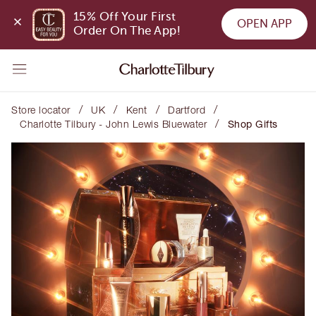
15% Off Your First 
OPEN APP
Order On The App!
/
/
/
/
Store locator
UK
Kent
Dartford
/
Charlotte Tilbury - John Lewis Bluewater
Shop Gifts