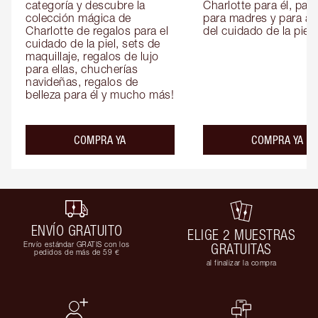
categoría y descubre la 
Charlotte para él, para 
colección mágica de 
para madres y para am
Charlotte de regalos para el 
del cuidado de la piel.
cuidado de la piel, sets de 
maquillaje, regalos de lujo 
para ellas, chucherías 
navideñas, regalos de 
belleza para él y mucho más!
COMPRA YA
COMPRA YA
ENVÍO GRATUITO
ELIGE 2 MUESTRAS
Envío estándar GRATIS con los
GRATUITAS
pedidos de más de 59 €
al finalizar la compra