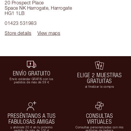
20 Prospect Place
Space NK Harrogate
,
Harrogate
HG1 1LB
01423 531983
Store details
View maps
ENVÍO GRATUITO
ELIGE 2 MUESTRAS
Envío estándar GRATIS con los
GRATUITAS
pedidos de más de 59 €
al finalizar la compra
PRESÉNTANOS A TUS
CONSULTAS
FABULOSAS AMIGAS
VIRTUALES
y ahórrate 20 € en tu próximo
Consultas personalizadas con mis
pedido de más de 100 €
estilistas de belleza