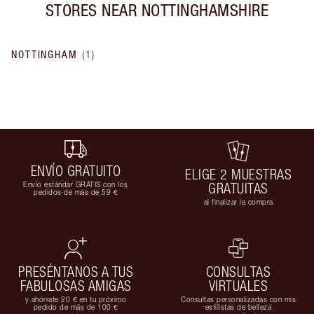
STORES NEAR
NOTTINGHAMSHIRE
NOTTINGHAM
(
1
)
ENVÍO GRATUITO
ELIGE 2 MUESTRAS
Envío estándar GRATIS con los
GRATUITAS
pedidos de más de 59 €
al finalizar la compra
PRESÉNTANOS A TUS
CONSULTAS
FABULOSAS AMIGAS
VIRTUALES
y ahórrate 20 € en tu próximo
Consultas personalizadas con mis
pedido de más de 100 €
estilistas de belleza