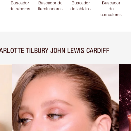
Buscador
Buscador de
Buscador
Buscador
de rubores
iluminadores
de labiales
de
correctores
ARLOTTE TILBURY JOHN LEWIS CARDIFF