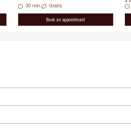
a t
30 min.
Gratis
Book an appointment