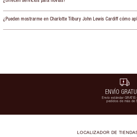
¿Ofrecen servicios para novias?
¿Pueden mostrarme en Charlotte Tilbury John Lewis Cardiff cómo apl
ENVÍO GRATU
Envío estándar GRATIS 
pedidos de más de 
LOCALIZADOR DE TIENDA