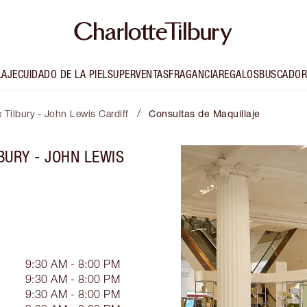
LAJE
CUIDADO DE LA PIEL
SUPERVENTAS
FRAGANCIA
REGALOS
BUSCADOR
/
e Tilbury - John Lewis Cardiff
Consultas de Maquillaje
BURY - JOHN LEWIS
9:30 AM - 8:00 PM
9:30 AM - 8:00 PM
9:30 AM - 8:00 PM