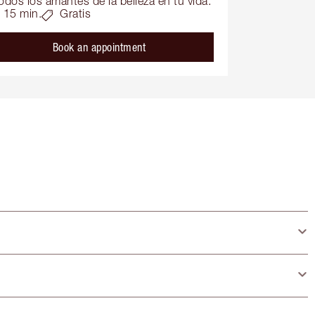
odos los amantes de la belleza en tu vida.
15 min.
Gratis
Book an appointment