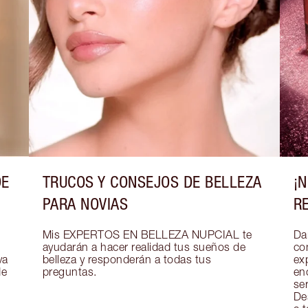
DE
TRUCOS Y CONSEJOS DE BELLEZA
¡
PARA NOVIAS
R
Mis EXPERTOS EN BELLEZA NUPCIAL te 
Dar
ayudarán a hacer realidad tus sueños de 
co
a 
belleza y responderán a todas tus 
exp
e 
preguntas.
en
se
De