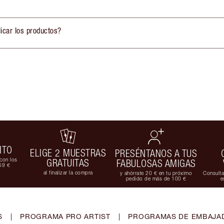
icar los productos?
ITO
ELIGE 2 MUESTRAS
PRESÉNTANOS A TUS
con los
GRATUITAS
FABULOSAS AMIGAS
59 €
al finalizar la compra
y ahórrate 20 € en tu próximo
Consulta
pedido de más de 100 €
e
S
|
PROGRAMA PRO ARTIST
|
PROGRAMAS DE EMBAJAD