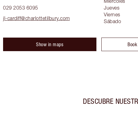
Miércoles
029 2053 6095
Jueves
Viernes
jl-cardiff@charlottetilbury.com
Sábado
Show in maps
Book
DESCUBRE NUESTR