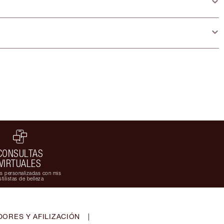
CONSULTAS
VIRTUALES
s personalizadas con mis
stilistas de belleza
ORES Y AFILIZACIÓN
|