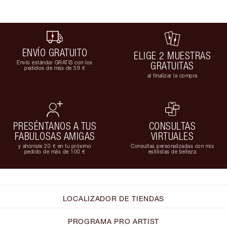
ENVÍO GRATUITO
ELIGE 2 MUESTRAS
Envío estándar GRATIS con los
GRATUITAS
pedidos de más de 59 €
al finalizar la compra
PRESÉNTANOS A TUS
CONSULTAS
FABULOSAS AMIGAS
VIRTUALES
y ahórrate 20 € en tu próximo
Consultas personalizadas con mis
pedido de más de 100 €
estilistas de belleza
LOCALIZADOR DE TIENDAS
PROGRAMA PRO ARTIST