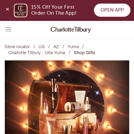
15% Off Your First 
OPEN APP
Order On The App!
/
/
/
/
Store locator
US
AZ
Yuma
/
Charlotte Tilbury - Ulta Yuma
Shop Gifts