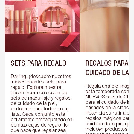
SETS PARA REGALO
REGALOS PARA E
CUIDADO DE LA P
Darling, ¡descubre nuestros 
impresionantes sets para 
Regala una piel mágica
regalo! Explora nuestra 
esta temporada con lo
encantadora colección de 
NUEVOS sets de Charl
sets de maquillaje y regalos 
para el cuidado de la pi
de cuidado de la piel, 
basados en la ciencia. 
perfectos para todos en tu 
Potencia su rutina con
lista. Cada conjunto está 
regalos mágicos para e
bellamente empaquetado en 
cuidado de la piel que 
bonitas cajas de regalo, lo 
incluyen productos 
que hace que regalar sea 