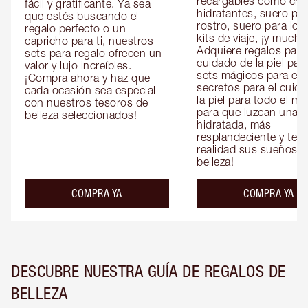
recargables como cre
fácil y gratificante. Ya sea 
hidratantes, suero para
que estés buscando el 
rostro, suero para los 
regalo perfecto o un 
kits de viaje, ¡y mucho
capricho para ti, nuestros 
Adquiere regalos para e
sets para regalo ofrecen un 
cuidado de la piel para 
valor y lujo increíbles. 
sets mágicos para ella 
¡Compra ahora y haz que 
secretos para el cuida
cada ocasión sea especial 
la piel para todo el mu
con nuestros tesoros de 
para que luzcan una pi
belleza seleccionados!
hidratada, más 
resplandeciente y tersa
realidad sus sueños de
belleza!
COMPRA YA
COMPRA YA
DESCUBRE NUESTRA GUÍA DE REGALOS DE
BELLEZA