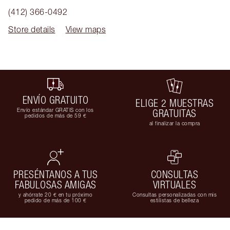
(412) 366-0492
Store details
View maps
ENVÍO GRATUITO
ELIGE 2 MUESTRAS
Envío estándar GRATIS con los
GRATUITAS
pedidos de más de 59 €
al finalizar la compra
PRESÉNTANOS A TUS
CONSULTAS
FABULOSAS AMIGAS
VIRTUALES
y ahórrate 20 € en tu próximo
Consultas personalizadas con mis
pedido de más de 100 €
estilistas de belleza