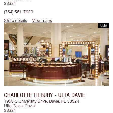
33324
(754) 551-7930
Store details
View maps
ULTA
CHARLOTTE TILBURY
- ULTA DAVIE
1950 S University Drive, Davie, FL 33324
Ulta Davie
,
Davie
33324