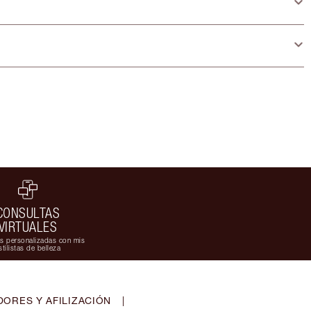
CONSULTAS
VIRTUALES
s personalizadas con mis
stilistas de belleza
ORES Y AFILIZACIÓN
|