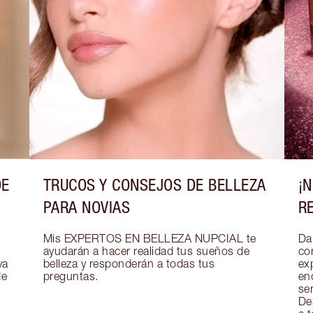
DE
TRUCOS Y CONSEJOS DE BELLEZA
¡
PARA NOVIAS
R
Mis EXPERTOS EN BELLEZA NUPCIAL te 
Dar
ayudarán a hacer realidad tus sueños de 
co
a 
belleza y responderán a todas tus 
exp
e 
preguntas.
en
se
De