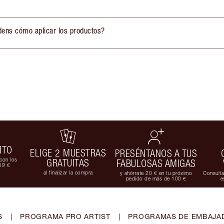
ens cómo aplicar los productos?
ITO
ELIGE 2 MUESTRAS
PRESÉNTANOS A TUS
con los
GRATUITAS
FABULOSAS AMIGAS
59 €
al finalizar la compra
y ahórrate 20 € en tu próximo
Consulta
pedido de más de 100 €
e
S
|
PROGRAMA PRO ARTIST
|
PROGRAMAS DE EMBAJAD