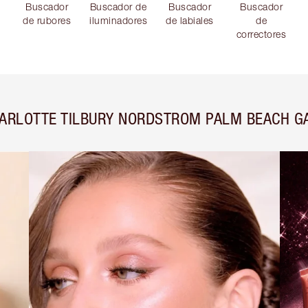
Buscador
Buscador de
Buscador
Buscador
de rubores
iluminadores
de labiales
de
correctores
HARLOTTE TILBURY NORDSTROM PALM BEACH G