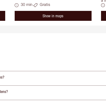
a t
30 min.
Gratis
Show in maps
ns?
dens?