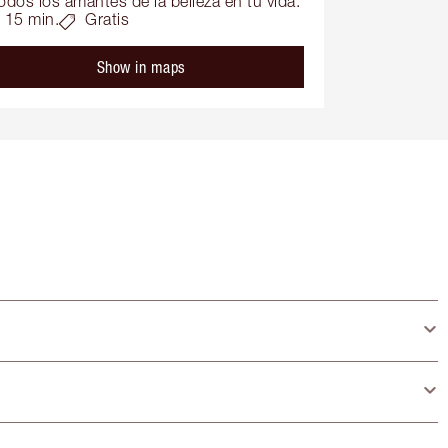
odos los amantes de la belleza en tu vida.
15 min.
Gratis
Show in maps