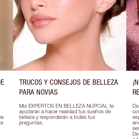
DE
TRUCOS Y CONSEJOS DE BELLEZA
¡
PARA NOVIAS
R
Mis EXPERTOS EN BELLEZA NUPCIAL te 
Dar
ayudarán a hacer realidad tus sueños de 
co
a 
belleza y responderán a todas tus 
exp
e 
preguntas.
en
se
De