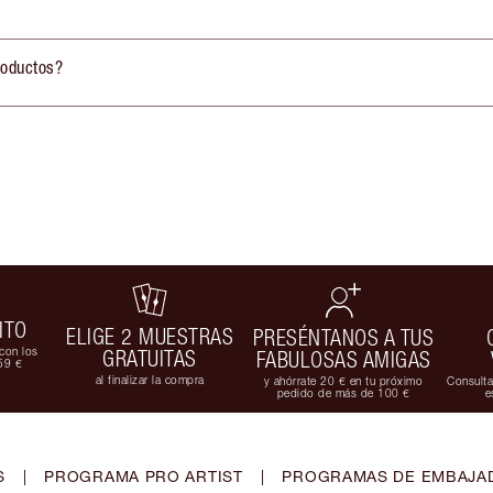
roductos?
ITO
ELIGE 2 MUESTRAS
PRESÉNTANOS A TUS
con los
GRATUITAS
FABULOSAS AMIGAS
59 €
al finalizar la compra
y ahórrate 20 € en tu próximo
Consulta
pedido de más de 100 €
e
S
|
PROGRAMA PRO ARTIST
|
PROGRAMAS DE EMBAJAD