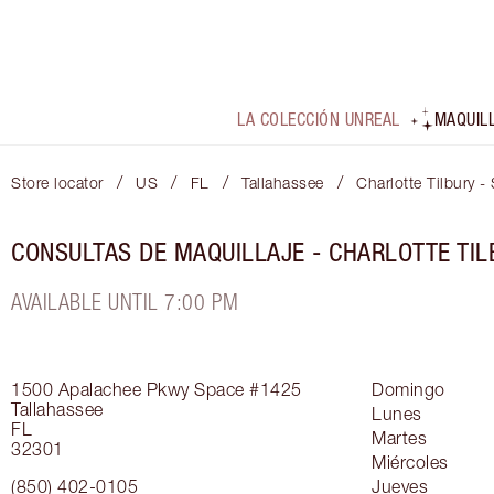
LA COLECCIÓN UNREAL
MAQUIL
/
/
/
/
Store locator
US
FL
Tallahassee
Charlotte Tilbury -
CONSULTAS DE MAQUILLAJE - CHARLOTTE TIL
AVAILABLE UNTIL 7:00 PM
1500 Apalachee Pkwy
Space #1425
Domingo
Tallahassee
Lunes
FL
Martes
32301
Miércoles
(850) 402-0105
Jueves