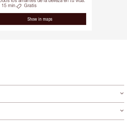
odos los amantes de la belleza en tu vida.
15 min.
Gratis
Show in maps