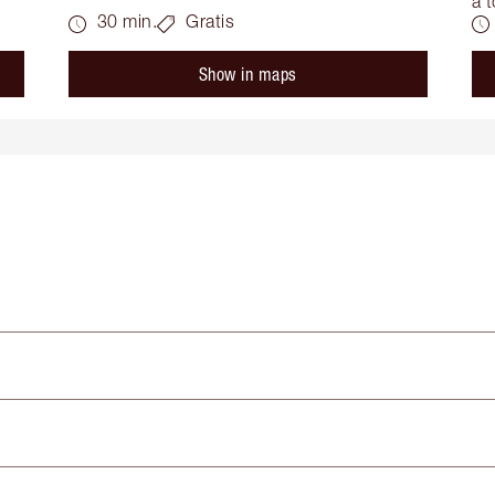
a t
30 min.
Gratis
Show in maps