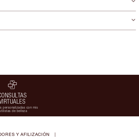
CONSULTAS
VIRTUALES
s personalizadas con mis
stilistas de belleza
ORES Y AFILIZACIÓN
|