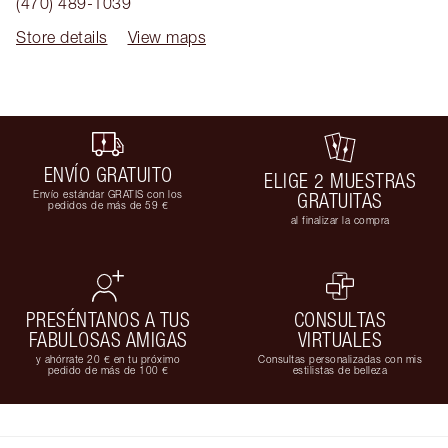
(470) 489-1039
Store details
View maps
ENVÍO GRATUITO
ELIGE 2 MUESTRAS
Envío estándar GRATIS con los
GRATUITAS
pedidos de más de 59 €
al finalizar la compra
PRESÉNTANOS A TUS
CONSULTAS
FABULOSAS AMIGAS
VIRTUALES
y ahórrate 20 € en tu próximo
Consultas personalizadas con mis
pedido de más de 100 €
estilistas de belleza