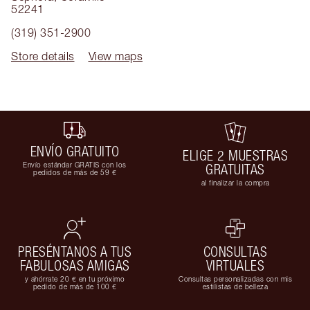
52241
(319) 351-2900
Store details
View maps
ENVÍO GRATUITO
ELIGE 2 MUESTRAS
Envío estándar GRATIS con los
GRATUITAS
pedidos de más de 59 €
al finalizar la compra
PRESÉNTANOS A TUS
CONSULTAS
FABULOSAS AMIGAS
VIRTUALES
y ahórrate 20 € en tu próximo
Consultas personalizadas con mis
pedido de más de 100 €
estilistas de belleza