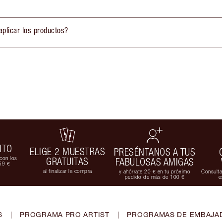
plicar los productos?
ITO
ELIGE 2 MUESTRAS
PRESÉNTANOS A TUS
con los
GRATUITAS
FABULOSAS AMIGAS
59 €
al finalizar la compra
y ahórrate 20 € en tu próximo
Consulta
pedido de más de 100 €
e
S
|
PROGRAMA PRO ARTIST
|
PROGRAMAS DE EMBAJAD