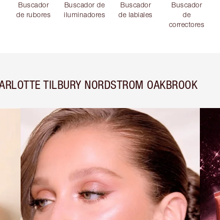
Buscador
Buscador de
Buscador
Buscador
de rubores
iluminadores
de labiales
de
correctores
HARLOTTE TILBURY NORDSTROM OAKBROOK