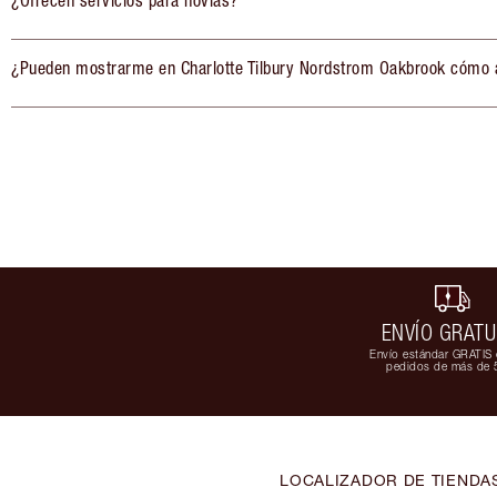
¿Ofrecen servicios para novias?
¿Pueden mostrarme en Charlotte Tilbury Nordstrom Oakbrook cómo a
ENVÍO GRATU
Envío estándar GRATIS 
pedidos de más de 
LOCALIZADOR DE TIENDA