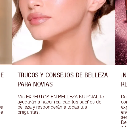
DE
TRUCOS Y CONSEJOS DE BELLEZA
¡
PARA NOVIAS
R
Mis EXPERTOS EN BELLEZA NUPCIAL te 
Dar
ayudarán a hacer realidad tus sueños de 
co
a 
belleza y responderán a todas tus 
exp
e 
preguntas.
en
se
De