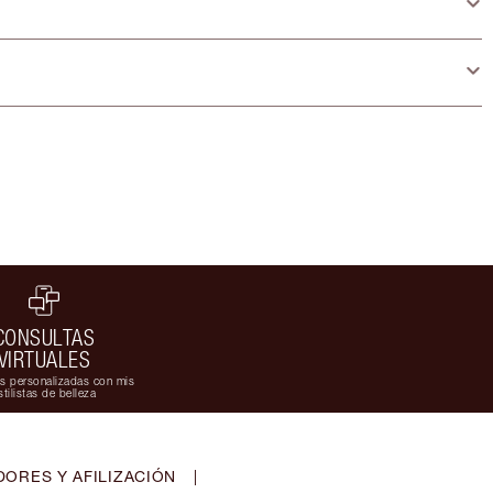
CONSULTAS
VIRTUALES
s personalizadas con mis
stilistas de belleza
ORES Y AFILIZACIÓN
|