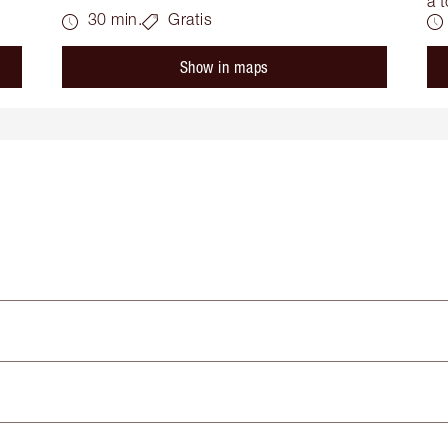
a t
30 min.
Gratis
Show in maps