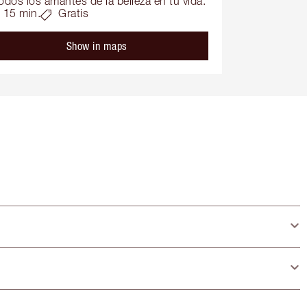
odos los amantes de la belleza en tu vida.
15 min.
Gratis
Show in maps