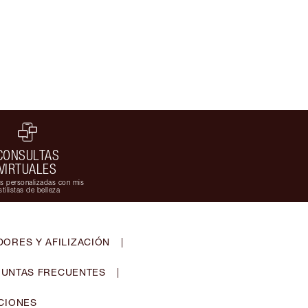
CONSULTAS
VIRTUALES
s personalizadas con mis
stilistas de belleza
ORES Y AFILIZACIÓN
|
UNTAS FRECUENTES
|
CIONES