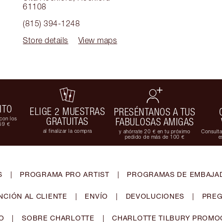
61108
(815) 394-1248
Store details
View maps
ITO
ELIGE 2 MUESTRAS
PRESÉNTANOS A TUS
con los
GRATUITAS
FABULOSAS AMIGAS
59 €
al finalizar la compra
y ahórrate 20 € en tu próximo
Consulta
pedido de más de 100 €
e
S
|
PROGRAMA PRO ARTIST
|
PROGRAMAS DE EMBAJAD
NCIÓN AL CLIENTE
|
ENVÍO
|
DEVOLUCIONES
|
PREG
O
|
SOBRE CHARLOTTE
|
CHARLOTTE TILBURY PROMO