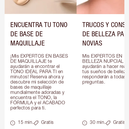
ENCUENTRA TU TONO
TRUCOS Y CONS
DE BASE DE
DE BELLEZA PAR
MAQUILLAJE
NOVIAS
¡Mis EXPERTOS EN BASES 
Mis EXPERTOS EN 
DE MAQUILLAJE te 
BELLEZA NUPCIAL te 
ayudarán a encontrar el 
ayudarán a hacer reali
TONO IDEAL PARA TI en 
tus sueños de belleza 
minutos! Reserva ahora y 
responderán a todas t
descubre mi selección de 
preguntas.
bases de maquillaje 
mundialmente adoradas y 
encuentra el TONO, la 
FÓRMULA y el ACABADO 
perfectos para ti.
15 min.
Gratis
30 min.
Gratis