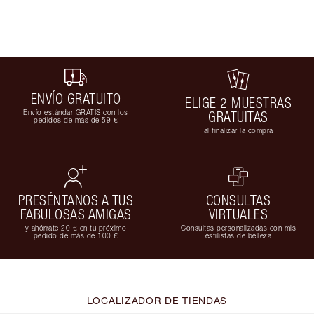
ENVÍO GRATUITO
ELIGE 2 MUESTRAS
Envío estándar GRATIS con los
GRATUITAS
pedidos de más de 59 €
al finalizar la compra
PRESÉNTANOS A TUS
CONSULTAS
FABULOSAS AMIGAS
VIRTUALES
y ahórrate 20 € en tu próximo
Consultas personalizadas con mis
pedido de más de 100 €
estilistas de belleza
LOCALIZADOR DE TIENDAS