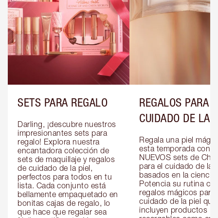
SETS PARA REGALO
REGALOS PARA E
CUIDADO DE LA P
Darling, ¡descubre nuestros 
impresionantes sets para 
Regala una piel mágica
regalo! Explora nuestra 
esta temporada con lo
encantadora colección de 
NUEVOS sets de Charl
sets de maquillaje y regalos 
para el cuidado de la pi
de cuidado de la piel, 
basados en la ciencia. 
perfectos para todos en tu 
Potencia su rutina con
lista. Cada conjunto está 
regalos mágicos para e
bellamente empaquetado en 
cuidado de la piel que 
bonitas cajas de regalo, lo 
incluyen productos 
que hace que regalar sea 