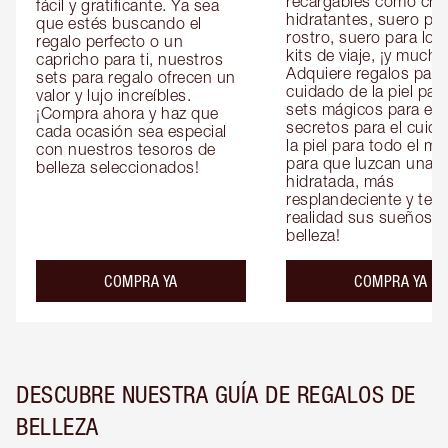
recargables como cre
fácil y gratificante. Ya sea 
hidratantes, suero para
que estés buscando el 
rostro, suero para los 
regalo perfecto o un 
kits de viaje, ¡y mucho
capricho para ti, nuestros 
Adquiere regalos para e
sets para regalo ofrecen un 
cuidado de la piel para 
valor y lujo increíbles. 
sets mágicos para ella 
¡Compra ahora y haz que 
secretos para el cuida
cada ocasión sea especial 
la piel para todo el mu
con nuestros tesoros de 
para que luzcan una pi
belleza seleccionados!
hidratada, más 
resplandeciente y tersa
realidad sus sueños de
belleza!
COMPRA YA
COMPRA YA
DESCUBRE NUESTRA GUÍA DE REGALOS DE
BELLEZA