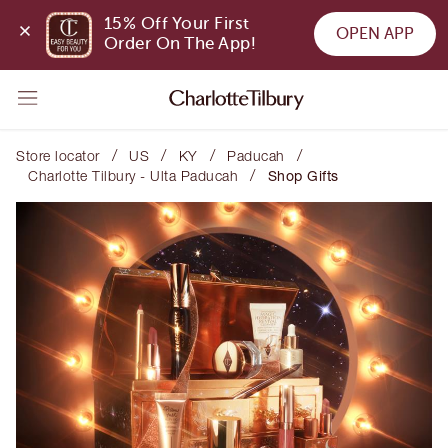
15% Off Your First 
OPEN APP
Order On The App!
/
/
/
/
Store locator
US
KY
Paducah
/
Charlotte Tilbury - Ulta Paducah
Shop Gifts