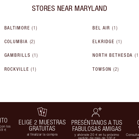
STORES NEAR
MARYLAND
BALTIMORE
(
1
)
BEL AIR
(
1
)
COLUMBIA
(
2
)
ELKRIDGE
(
1
)
GAMBRILLS
(
1
)
NORTH BETHESDA
(
ROCKVILLE
(
1
)
TOWSON
(
2
)
ITO
ELIGE 2 MUESTRAS
PRESÉNTANOS A TUS
con los
GRATUITAS
FABULOSAS AMIGAS
59 €
al finalizar la compra
y ahórrate 20 € en tu próximo
Consulta
pedido de más de 100 €
e