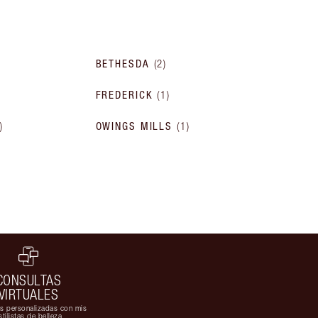
BETHESDA
(
2
)
FREDERICK
(
1
)
1
)
OWINGS MILLS
(
1
)
CONSULTAS
VIRTUALES
s personalizadas con mis
stilistas de belleza