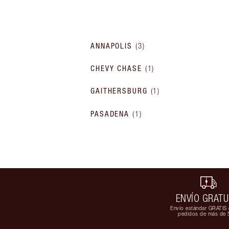
ANNAPOLIS
(
3
)
CHEVY CHASE
(
1
)
GAITHERSBURG
(
1
)
PASADENA
(
1
)
ENVÍO GRATU
Envío estándar GRATIS 
pedidos de más de 