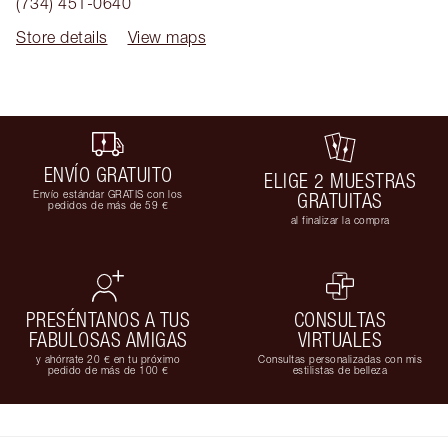
(734) 451-0640
Store details
View maps
ENVÍO GRATUITO
ELIGE 2 MUESTRAS
Envío estándar GRATIS con los
GRATUITAS
pedidos de más de 59 €
al finalizar la compra
PRESÉNTANOS A TUS
CONSULTAS
FABULOSAS AMIGAS
VIRTUALES
y ahórrate 20 € en tu próximo
Consultas personalizadas con mis
pedido de más de 100 €
estilistas de belleza