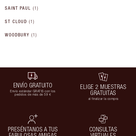
SAINT PAUL
(
1
)
ST CLOUD
(
1
)
WOODBURY
(
1
)
ENVÍO GRATUITO
ELIGE 2 MUESTRAS
Envío estándar GRATIS con los
GRATUITAS
pedidos de más de 59 €
al finalizar la compra
PRESÉNTANOS A TUS
CONSULTAS
FABULOSAS AMIGAS
VIRTUALES