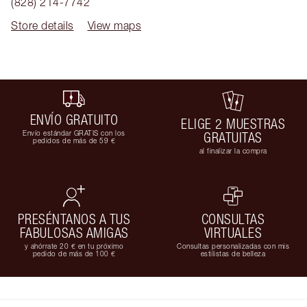
(828) 214-7742
Store details
View maps
ENVÍO GRATUITO
ELIGE 2 MUESTRAS
Envío estándar GRATIS con los
GRATUITAS
pedidos de más de 59 €
al finalizar la compra
PRESÉNTANOS A TUS
CONSULTAS
FABULOSAS AMIGAS
VIRTUALES
y ahórrate 20 € en tu próximo
Consultas personalizadas con mis
pedido de más de 100 €
estilistas de belleza