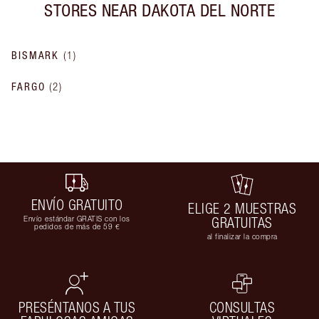
STORES NEAR
DAKOTA DEL NORTE
BISMARK
(
1
)
FARGO
(
2
)
ENVÍO GRATUITO
ELIGE 2 MUESTRAS
Envío estándar GRATIS con los
GRATUITAS
pedidos de más de 59 €
al finalizar la compra
PRESÉNTANOS A TUS
CONSULTAS