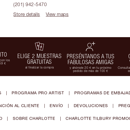
(201) 942-5470
Store details
View maps
ITO
ELIGE 2 MUESTRAS
PRESÉNTANOS A TUS
con los
GRATUITAS
FABULOSAS AMIGAS
59 €
al finalizar la compra
y ahórrate 20 € en tu próximo
Consulta
pedido de más de 100 €
e
S
|
PROGRAMA PRO ARTIST
|
PROGRAMAS DE EMBAJAD
NCIÓN AL CLIENTE
|
ENVÍO
|
DEVOLUCIONES
|
PREG
O
|
SOBRE CHARLOTTE
|
CHARLOTTE TILBURY PROMO