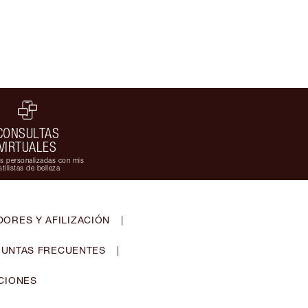
CONSULTAS
VIRTUALES
s personalizadas con mis
stilistas de belleza
ORES Y AFILIZACIÓN
|
UNTAS FRECUENTES
|
CIONES