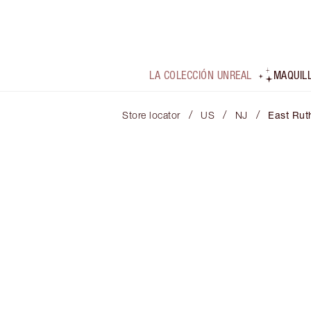
LA COLECCIÓN UNREAL
MAQUIL
/
/
/
Store locator
US
NJ
East Rut