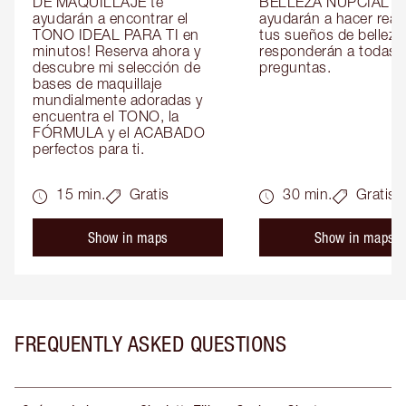
DE MAQUILLAJE te 
BELLEZA NUPCIAL te 
ayudarán a encontrar el 
ayudarán a hacer reali
TONO IDEAL PARA TI en 
tus sueños de belleza 
minutos! Reserva ahora y 
responderán a todas t
descubre mi selección de 
preguntas.
bases de maquillaje 
mundialmente adoradas y 
encuentra el TONO, la 
FÓRMULA y el ACABADO 
perfectos para ti.
15 min.
Gratis
30 min.
Gratis
Show in maps
Show in maps
FREQUENTLY ASKED QUESTIONS