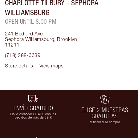
CHARLOTTE TILBURY
- SEPHORA
WILLIAMSBURG
OPEN UNTIL 8:00 PM
241 Bedford Ave
Sephora Williamsburg
,
Brooklyn
11211
(718) 388-6639
Store details
View maps
ENVÍO GRATUITO
ELIGE 2 MUESTRAS
Envío estándar GRATIS con los
GRATUITAS
pedidos de más de 59 €
al finalizar la compra