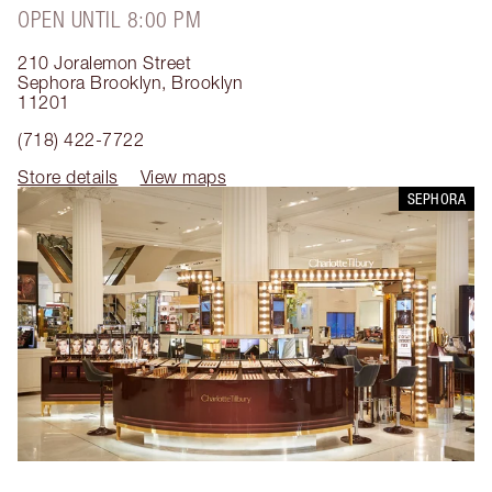
OPEN UNTIL 8:00 PM
210 Joralemon Street
Sephora Brooklyn
,
Brooklyn
11201
(718) 422-7722
Store details
View maps
SEPHORA