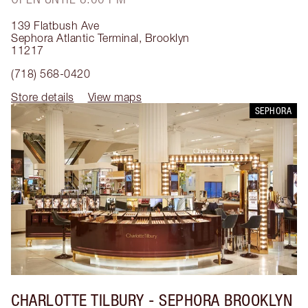
139 Flatbush Ave
Sephora Atlantic Terminal
,
Brooklyn
11217
(718) 568-0420
Store details
View maps
SEPHORA
CHARLOTTE TILBURY
- SEPHORA BROOKLYN