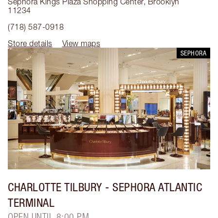
Sephora Kings Plaza Shopping Center
,
Brooklyn
11234
(718) 587-0918
Store details
View maps
SEPHORA
CHARLOTTE TILBURY
- SEPHORA ATLANTIC
TERMINAL
OPEN UNTIL 8:00 PM