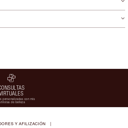
CONSULTAS
VIRTUALES
s personalizadas con mis
stilistas de belleza
ORES Y AFILIZACIÓN
|