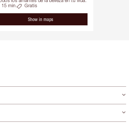
odos los amantes de la belleza en tu vida.
15 min.
Gratis
Show in maps