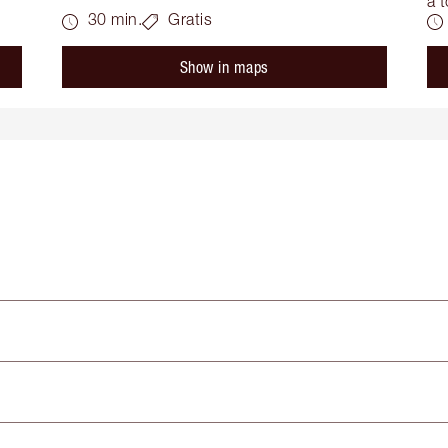
a t
30 min.
Gratis
Show in maps