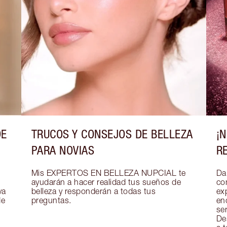
DE
TRUCOS Y CONSEJOS DE BELLEZA
¡
PARA NOVIAS
R
Mis EXPERTOS EN BELLEZA NUPCIAL te 
Dar
ayudarán a hacer realidad tus sueños de 
co
a 
belleza y responderán a todas tus 
exp
e 
preguntas.
en
se
De