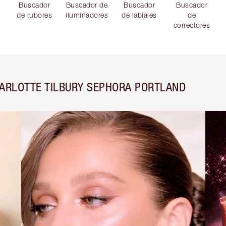
Buscador
Buscador de
Buscador
Buscador
de rubores
iluminadores
de labiales
de
correctores
ARLOTTE TILBURY SEPHORA PORTLAND