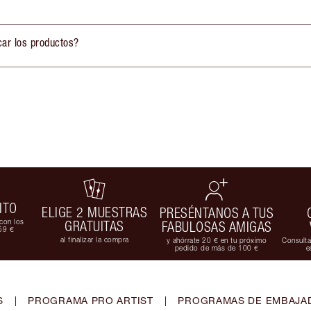
car los productos?
ITO
ELIGE 2 MUESTRAS
PRESÉNTANOS A TUS
con los
GRATUITAS
FABULOSAS AMIGAS
59 €
al finalizar la compra
y ahórrate 20 € en tu próximo
Consulta
pedido de más de 100 €
e
S
|
PROGRAMA PRO ARTIST
|
PROGRAMAS DE EMBAJAD