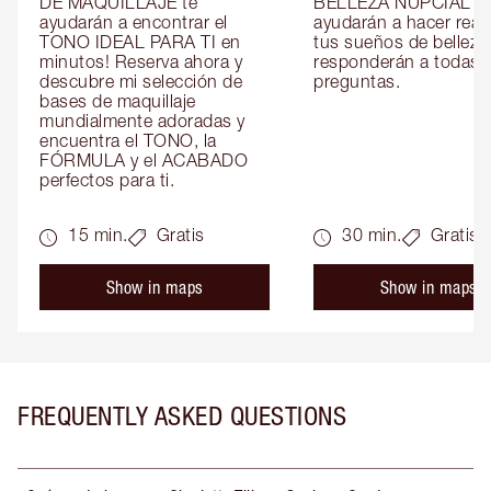
DE MAQUILLAJE te 
BELLEZA NUPCIAL te 
ayudarán a encontrar el 
ayudarán a hacer reali
TONO IDEAL PARA TI en 
tus sueños de belleza 
minutos! Reserva ahora y 
responderán a todas t
descubre mi selección de 
preguntas.
bases de maquillaje 
mundialmente adoradas y 
encuentra el TONO, la 
FÓRMULA y el ACABADO 
perfectos para ti.
15 min.
Gratis
30 min.
Gratis
Show in maps
Show in maps
FREQUENTLY ASKED QUESTIONS