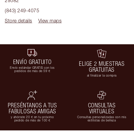
29582
(843) 249-4075
Store details
View maps
ENVÍO GRATUITO
ELIGE 2 MUESTRAS
Envío estándar GRATIS con los
GRATUITAS
pedidos de más de 59 €
al finalizar la compra
PRESÉNTANOS A TUS
CONSULTAS
FABULOSAS AMIGAS
VIRTUALES
y ahórrate 20 € en tu próximo
Consultas personalizadas con mis
pedido de más de 100 €
estilistas de belleza