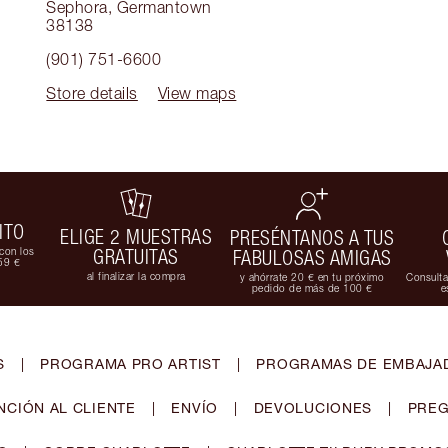
Sephora
,
Germantown
38138
(901) 751-6600
Store details
View maps
ITO
ELIGE 2 MUESTRAS
PRESÉNTANOS A TUS
con los
GRATUITAS
FABULOSAS AMIGAS
59 €
al finalizar la compra
y ahórrate 20 € en tu próximo
Consulta
pedido de más de 100 €
e
S
|
PROGRAMA PRO ARTIST
|
PROGRAMAS DE EMBAJAD
NCIÓN AL CLIENTE
|
ENVÍO
|
DEVOLUCIONES
|
PREG