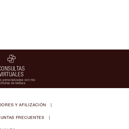
CONSULTAS
VIRTUALES
s personalizadas con mis
stilistas de belleza
ORES Y AFILIZACIÓN
|
UNTAS FRECUENTES
|