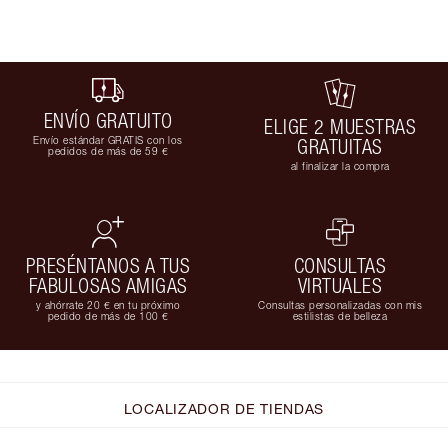
ENVÍO GRATUITO
ELIGE 2 MUESTRAS
Envío estándar GRATIS con los
GRATUITAS
pedidos de más de 59 €
al finalizar la compra
PRESÉNTANOS A TUS
CONSULTAS
FABULOSAS AMIGAS
VIRTUALES
y ahórrate 20 € en tu próximo
Consultas personalizadas con mis
pedido de más de 100 €
estilistas de belleza
LOCALIZADOR DE TIENDAS