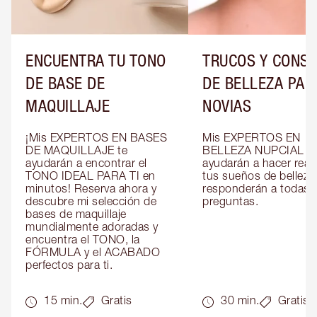
ENCUENTRA TU TONO
TRUCOS Y CONS
DE BASE DE
DE BELLEZA PAR
MAQUILLAJE
NOVIAS
¡Mis EXPERTOS EN BASES 
Mis EXPERTOS EN 
DE MAQUILLAJE te 
BELLEZA NUPCIAL te 
ayudarán a encontrar el 
ayudarán a hacer reali
TONO IDEAL PARA TI en 
tus sueños de belleza 
minutos! Reserva ahora y 
responderán a todas t
descubre mi selección de 
preguntas.
bases de maquillaje 
mundialmente adoradas y 
encuentra el TONO, la 
FÓRMULA y el ACABADO 
perfectos para ti.
15 min.
Gratis
30 min.
Gratis