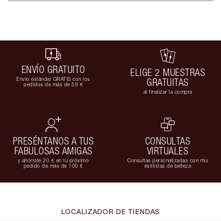
ENVÍO GRATUITO
ELIGE 2 MUESTRAS
Envío estándar GRATIS con los
GRATUITAS
pedidos de más de 59 €
al finalizar la compra
PRESÉNTANOS A TUS
CONSULTAS
FABULOSAS AMIGAS
VIRTUALES
y ahórrate 20 € en tu próximo
Consultas personalizadas con mis
pedido de más de 100 €
estilistas de belleza
LOCALIZADOR DE TIENDAS