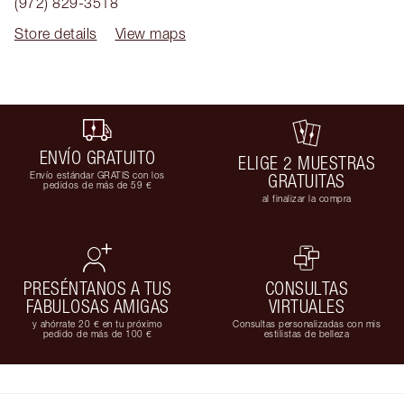
(972) 829-3518
Store details
View maps
ENVÍO GRATUITO
ELIGE 2 MUESTRAS
Envío estándar GRATIS con los
GRATUITAS
pedidos de más de 59 €
al finalizar la compra
PRESÉNTANOS A TUS
CONSULTAS
FABULOSAS AMIGAS
VIRTUALES
y ahórrate 20 € en tu próximo
Consultas personalizadas con mis
pedido de más de 100 €
estilistas de belleza