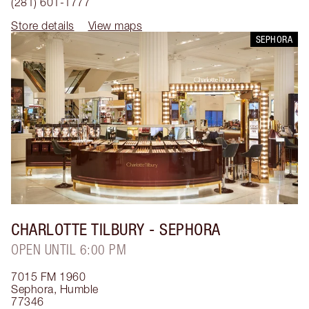
(281) 601-1777
Store details
View maps
SEPHORA
CHARLOTTE TILBURY
- SEPHORA
OPEN UNTIL 6:00 PM
7015 FM 1960
Sephora
,
Humble
77346