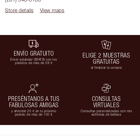
Store details
View maps
ENVÍO GRATUITO
ELIGE 2 MUESTRAS
Envío estándar GRATIS con los
GRATUITAS
pedidos de más de 59 €
al finalizar la compra
PRESÉNTANOS A TUS
CONSULTAS
FABULOSAS AMIGAS
VIRTUALES
y ahórrate 20 € en tu próximo
Consultas personalizadas con mis
pedido de más de 100 €
estilistas de belleza