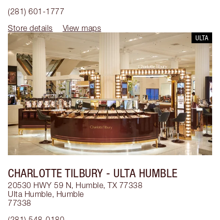
(281) 601-1777
Store details
View maps
ULTA
CHARLOTTE TILBURY
- ULTA HUMBLE
20530 HWY 59 N, Humble, TX 77338
Ulta Humble
,
Humble
77338
(281) 548-0180