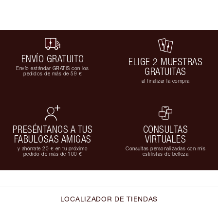
ENVÍO GRATUITO
ELIGE 2 MUESTRAS
Envío estándar GRATIS con los
GRATUITAS
pedidos de más de 59 €
al finalizar la compra
PRESÉNTANOS A TUS
CONSULTAS
FABULOSAS AMIGAS
VIRTUALES
y ahórrate 20 € en tu próximo
Consultas personalizadas con mis
pedido de más de 100 €
estilistas de belleza
LOCALIZADOR DE TIENDAS