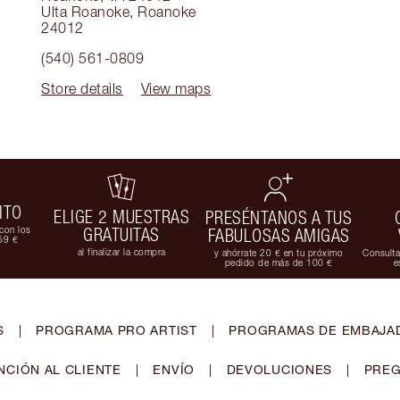
Ulta Roanoke
,
Roanoke
24012
(540) 561-0809
Store details
View maps
ITO
ELIGE 2 MUESTRAS
PRESÉNTANOS A TUS
con los
GRATUITAS
FABULOSAS AMIGAS
59 €
al finalizar la compra
y ahórrate 20 € en tu próximo
Consulta
pedido de más de 100 €
e
S
|
PROGRAMA PRO ARTIST
|
PROGRAMAS DE EMBAJAD
NCIÓN AL CLIENTE
|
ENVÍO
|
DEVOLUCIONES
|
PREG