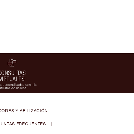
CONSULTAS
VIRTUALES
s personalizadas con mis
stilistas de belleza
ORES Y AFILIZACIÓN
|
UNTAS FRECUENTES
|