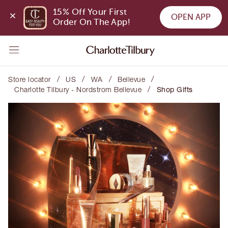
15% Off Your First 
OPEN APP
Order On The App!
/
/
/
/
Store locator
US
WA
Bellevue
/
Charlotte Tilbury - Nordstrom Bellevue
Shop Gifts