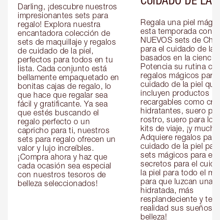
Darling, ¡descubre nuestros 
impresionantes sets para 
Regala una piel mágica
regalo! Explora nuestra 
esta temporada con lo
encantadora colección de 
NUEVOS sets de Charl
sets de maquillaje y regalos 
para el cuidado de la pi
de cuidado de la piel, 
basados en la ciencia. 
perfectos para todos en tu 
Potencia su rutina con
lista. Cada conjunto está 
regalos mágicos para e
bellamente empaquetado en 
cuidado de la piel que 
bonitas cajas de regalo, lo 
incluyen productos 
que hace que regalar sea 
recargables como cre
fácil y gratificante. Ya sea 
hidratantes, suero para
que estés buscando el 
rostro, suero para los 
regalo perfecto o un 
kits de viaje, ¡y mucho
capricho para ti, nuestros 
Adquiere regalos para e
sets para regalo ofrecen un 
cuidado de la piel para 
valor y lujo increíbles. 
sets mágicos para ella 
¡Compra ahora y haz que 
secretos para el cuida
cada ocasión sea especial 
la piel para todo el mu
con nuestros tesoros de 
para que luzcan una pi
belleza seleccionados!
hidratada, más 
resplandeciente y tersa
realidad sus sueños de
belleza!