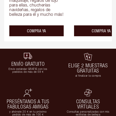
maquillaje, regalos de lujo 
para ellas, chucherías 
navideñas, regalos de 
belleza para él y mucho más!
COMPRA YA
COMPRA YA
ENVÍO GRATUITO
ELIGE 2 MUESTRAS
Envío estándar GRATIS con los
GRATUITAS
pedidos de más de 59 €
al finalizar la compra
PRESÉNTANOS A TUS
CONSULTAS
FABULOSAS AMIGAS
VIRTUALES
y ahórrate 20 € en tu próximo
Consultas personalizadas con mis
pedido de más de 100 €
estilistas de belleza