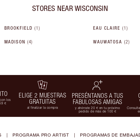
STORES NEAR
WISCONSIN
BROOKFIELD
(
1
)
EAU CLAIRE
(
1
)
MADISON
(
4
)
WAUWATOSA
(
2
)
ITO
ELIGE 2 MUESTRAS
PRESÉNTANOS A TUS
con los
GRATUITAS
FABULOSAS AMIGAS
59 €
al finalizar la compra
y ahórrate 20 € en tu próximo
Consulta
pedido de más de 100 €
e
S
|
PROGRAMA PRO ARTIST
|
PROGRAMAS DE EMBAJAD