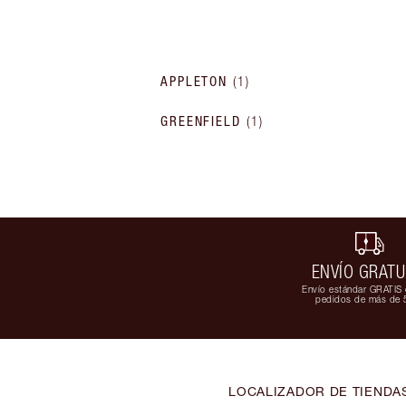
APPLETON
(
1
)
GREENFIELD
(
1
)
ENVÍO GRATU
Envío estándar GRATIS 
pedidos de más de 
LOCALIZADOR DE TIENDA