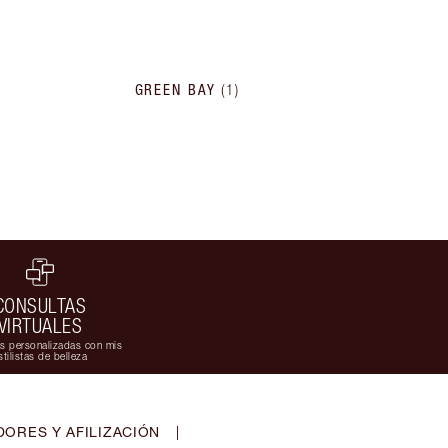
GREEN BAY
(
1
)
CONSULTAS
VIRTUALES
s personalizadas con mis
stilistas de belleza
ORES Y AFILIZACIÓN
|