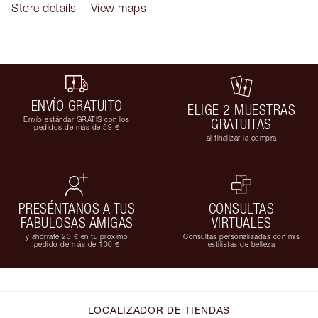
Store details
View maps
ENVÍO GRATUITO
ELIGE 2 MUESTRAS
Envío estándar GRATIS con los
GRATUITAS
pedidos de más de 59 €
al finalizar la compra
PRESÉNTANOS A TUS
CONSULTAS
FABULOSAS AMIGAS
VIRTUALES
y ahórrate 20 € en tu próximo
Consultas personalizadas con mis
pedido de más de 100 €
estilistas de belleza
LOCALIZADOR DE TIENDAS