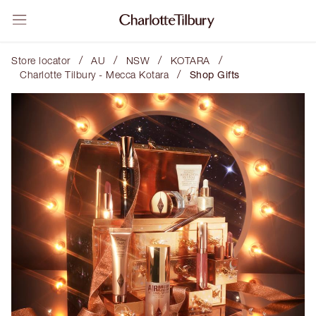
/
/
/
/
Store locator
AU
NSW
KOTARA
/
Charlotte Tilbury - Mecca Kotara
Shop Gifts