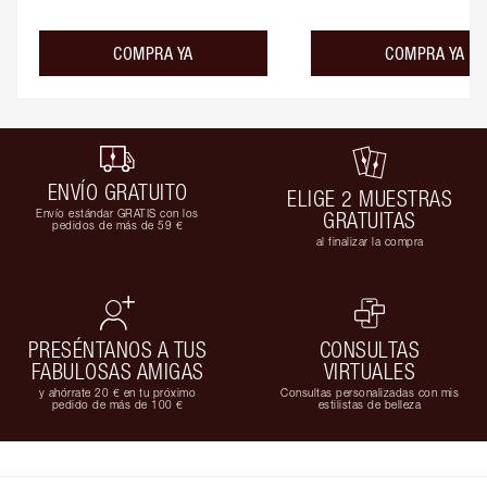
COMPRA YA
COMPRA YA
ENVÍO GRATUITO
ELIGE 2 MUESTRAS
Envío estándar GRATIS con los
GRATUITAS
pedidos de más de 59 €
al finalizar la compra
PRESÉNTANOS A TUS
CONSULTAS
FABULOSAS AMIGAS
VIRTUALES
y ahórrate 20 € en tu próximo
Consultas personalizadas con mis
pedido de más de 100 €
estilistas de belleza