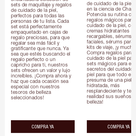
de cuidado de la piel 
sets de maquillaje y regalos 
en la ciencia de Charlot
de cuidado de la piel, 
Potencia su rutina con
perfectos para todas las 
regalos mágicos para e
personas de tu lista. Cada 
cuidado de la piel, co
set está perfectamente 
cremas hidratantes 
empaquetado en cajas de 
recargables, sérums 
regalo preciosas, para que 
faciales, sérums para o
regalar sea más fácil y 
kits de viaje, ¡y mucho
gratificante que nunca. Ya 
Compra regalos para el
sea que estés buscando el 
cuidado de la piel para 
regalo perfecto o un 
sets mágicos para ella 
capricho para ti, nuestros 
secretos del cuidado d
sets ofrecen un valor y lujo 
piel para que todo el 
increíbles. ¡Compra ahora y 
presuma de una piel 
haz que cada ocasión sea 
hidratada, más 
especial con nuestros 
resplandeciente y tersa
tesoros de belleza 
realidad sus sueños de
seleccionados!
belleza!
COMPRA YA
COMPRA YA