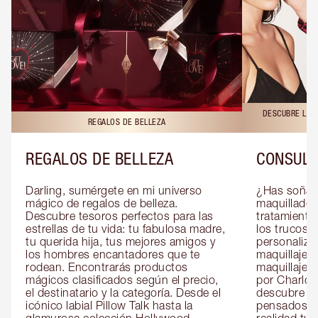
DESCUBRE LAS 
REGALOS DE BELLEZA
REGALOS DE BELLEZA
CONSULT
Darling, sumérgete en mi universo 
¿Has soñado
mágico de regalos de belleza. 
maquillador 
Descubre tesoros perfectos para las 
tratamientos
estrellas de tu vida: tu fabulosa madre, 
los trucos?
tu querida hija, tus mejores amigos y 
personaliza
los hombres encantadores que te 
maquillaje c
rodean. Encontrarás productos 
maquillaje o
mágicos clasificados según el precio, 
por Charlott
el destinatario y la categoría. Desde el 
descubre sec
icónico labial Pillow Talk hasta la 
pensados es