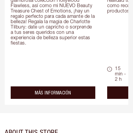
glamurosa colección Hollywood 
realidad tus
Flawless, así como mi NUEVO Beauty 
como recom
Treasure Chest of Emotions, ¡hay un 
productos id
regalo perfecto para cada amante de la 
belleza! Regala la magia de Charlotte 
Tilbury: date un capricho o sorprende 
a tus seres queridos con una 
experiencia de belleza superior estas 
fiestas.
15
min -
2 h
about the
MÁS INFORMACIÓN
ABOUT THIS STORE