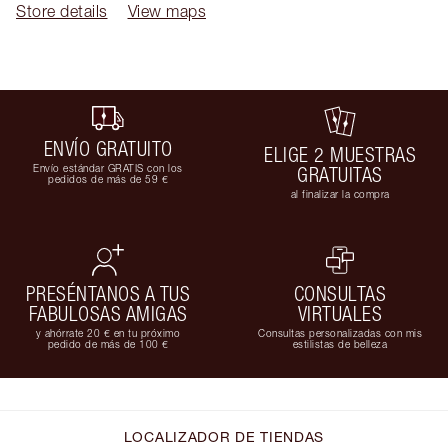
Store details
View maps
ENVÍO GRATUITO
ELIGE 2 MUESTRAS
Envío estándar GRATIS con los
GRATUITAS
pedidos de más de 59 €
al finalizar la compra
PRESÉNTANOS A TUS
CONSULTAS
FABULOSAS AMIGAS
VIRTUALES
y ahórrate 20 € en tu próximo
Consultas personalizadas con mis
pedido de más de 100 €
estilistas de belleza
LOCALIZADOR DE TIENDAS