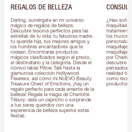
REGALOS DE BELLEZA
CONSULT
Darling, sumérgete en mi universo 
¿Has soñado
mágico de regalos de belleza. 
maquillador 
Descubre tesoros perfectos para las 
tratamientos
estrellas de tu vida: tu fabulosa madre, 
los trucos?
tu querida hija, tus mejores amigos y 
personaliza
los hombres encantadores que te 
maquillaje c
rodean. Encontrarás productos 
maquillaje o
mágicos clasificados según el precio, 
por Charlott
el destinatario y la categoría. Desde el 
descubre sec
icónico labial Pillow Talk hasta la 
pensados es
glamurosa colección Hollywood 
realidad tus
Flawless, así como mi NUEVO Beauty 
como recom
Treasure Chest of Emotions, ¡hay un 
productos id
regalo perfecto para cada amante de la 
belleza! Regala la magia de Charlotte 
Tilbury: date un capricho o sorprende 
a tus seres queridos con una 
experiencia de belleza superior estas 
fiestas.