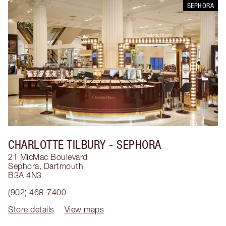
SEPHORA
CHARLOTTE TILBURY
- SEPHORA
21 MicMac Boulevard
Sephora
,
Dartmouth
B3A 4N3
(902) 468-7400
Store details
View maps