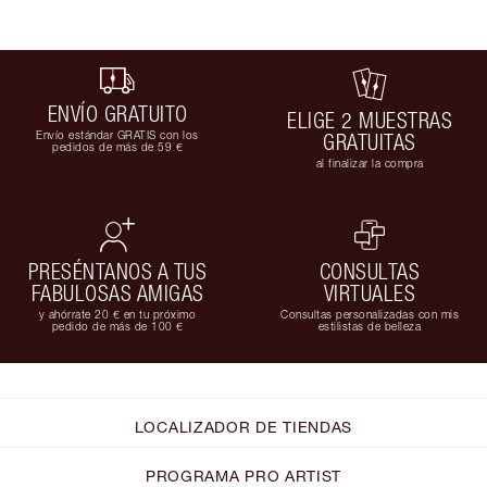
ENVÍO GRATUITO
ELIGE 2 MUESTRAS
Envío estándar GRATIS con los
GRATUITAS
pedidos de más de 59 €
al finalizar la compra
PRESÉNTANOS A TUS
CONSULTAS
FABULOSAS AMIGAS
VIRTUALES
y ahórrate 20 € en tu próximo
Consultas personalizadas con mis
pedido de más de 100 €
estilistas de belleza
LOCALIZADOR DE TIENDAS
PROGRAMA PRO ARTIST