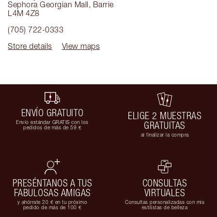
Sephora Georgian Mall
,
Barrie
L4M 4Z8
(705) 722-0333
Store details
View maps
ENVÍO GRATUITO
ELIGE 2 MUESTRAS
Envío estándar GRATIS con los
GRATUITAS
pedidos de más de 59 €
al finalizar la compra
PRESÉNTANOS A TUS
CONSULTAS
FABULOSAS AMIGAS
VIRTUALES
y ahórrate 20 € en tu próximo
Consultas personalizadas con mis
pedido de más de 100 €
estilistas de belleza