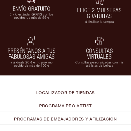
ENVÍO GRATUITO
ELIGE 2 MUESTRAS
Envío estándar GRATIS con los
GRATUITAS
pedidos de más de 59 €
al finalizar la compra
PRESÉNTANOS A TUS
CONSULTAS
FABULOSAS AMIGAS
VIRTUALES
y ahórrate 20 € en tu próximo
Consultas personalizadas con mis
pedido de más de 100 €
estilistas de belleza
LOCALIZADOR DE TIENDAS
PROGRAMA PRO ARTIST
PROGRAMAS DE EMBAJADORES Y AFILIZACIÓN