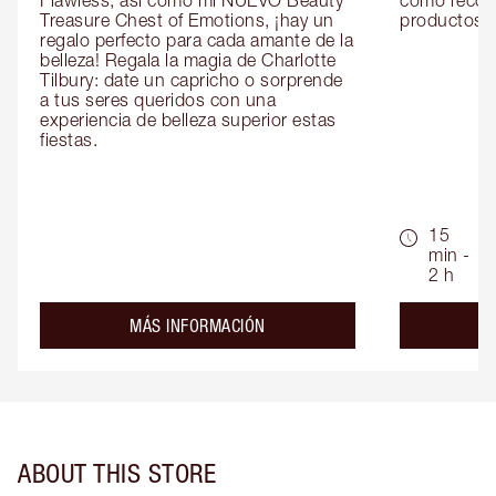
Flawless, así como mi NUEVO Beauty 
como recom
Treasure Chest of Emotions, ¡hay un 
productos id
regalo perfecto para cada amante de la 
belleza! Regala la magia de Charlotte 
Tilbury: date un capricho o sorprende 
a tus seres queridos con una 
experiencia de belleza superior estas 
fiestas.
15
min -
2 h
about the
MÁS INFORMACIÓN
ABOUT THIS STORE