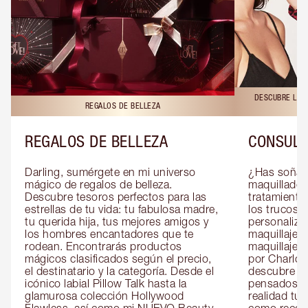
DESCUBRE LAS 
REGALOS DE BELLEZA
REGALOS DE BELLEZA
CONSULT
Darling, sumérgete en mi universo 
¿Has soñado
mágico de regalos de belleza. 
maquillador 
Descubre tesoros perfectos para las 
tratamientos
estrellas de tu vida: tu fabulosa madre, 
los trucos?
tu querida hija, tus mejores amigos y 
personaliza
los hombres encantadores que te 
maquillaje c
rodean. Encontrarás productos 
maquillaje o
mágicos clasificados según el precio, 
por Charlott
el destinatario y la categoría. Desde el 
descubre sec
icónico labial Pillow Talk hasta la 
pensados es
glamurosa colección Hollywood 
realidad tus