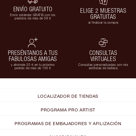
ENVÍO GRATUITO
ELIGE 2 MUESTRAS
Envío estándar GRATIS con los
GRATUITAS
pedidos de más de 59 €
al finalizar la compra
PRESÉNTANOS A TUS
CONSULTAS
FABULOSAS AMIGAS
VIRTUALES
y ahórrate 20 € en tu próximo
Consultas personalizadas con mis
pedido de más de 100 €
estilistas de belleza
LOCALIZADOR DE TIENDAS
PROGRAMA PRO ARTIST
PROGRAMAS DE EMBAJADORES Y AFILIZACIÓN