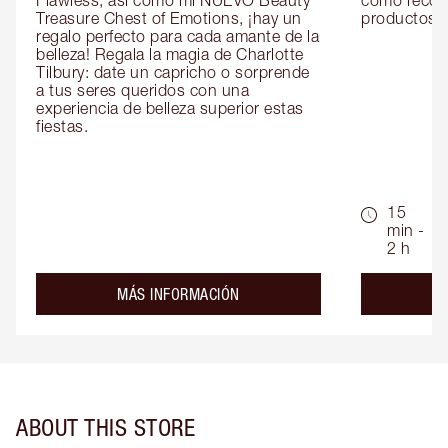
Flawless, así como mi NUEVO Beauty 
como recom
Treasure Chest of Emotions, ¡hay un 
productos id
regalo perfecto para cada amante de la 
belleza! Regala la magia de Charlotte 
Tilbury: date un capricho o sorprende 
a tus seres queridos con una 
experiencia de belleza superior estas 
fiestas.
15
min -
2 h
about the
MÁS INFORMACIÓN
ABOUT THIS STORE