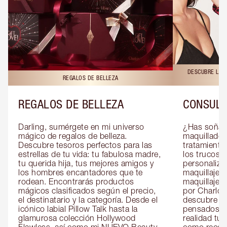
DESCUBRE LAS 
REGALOS DE BELLEZA
REGALOS DE BELLEZA
CONSULT
Darling, sumérgete en mi universo 
¿Has soñado
mágico de regalos de belleza. 
maquillador 
Descubre tesoros perfectos para las 
tratamientos
estrellas de tu vida: tu fabulosa madre, 
los trucos?
tu querida hija, tus mejores amigos y 
personaliza
los hombres encantadores que te 
maquillaje c
rodean. Encontrarás productos 
maquillaje o
mágicos clasificados según el precio, 
por Charlott
el destinatario y la categoría. Desde el 
descubre sec
icónico labial Pillow Talk hasta la 
pensados es
glamurosa colección Hollywood 
realidad tus